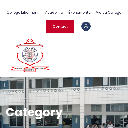
+237 233 422 890
Collège Libermann
Académie
Événements
Vie du Collège
contact@collegelibermann.org
Contact
Charity
Category